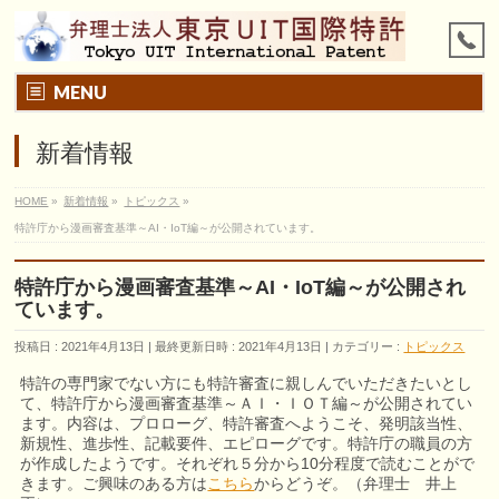
MENU
新着情報
HOME
»
新着情報
»
トピックス
»
特許庁から漫画審査基準～AI・IoT編～が公開されています。
特許庁から漫画審査基準～AI・IoT編～が公開され
ています。
投稿日 : 2021年4月13日
最終更新日時 : 2021年4月13日
カテゴリー :
トピックス
特許の専門家でない方にも特許審査に親しんでいただきたいとし
て、特許庁から漫画審査基準～ＡＩ・ＩＯＴ編～が公開されてい
ます。内容は、プロローグ、特許審査へようこそ、発明該当性、
新規性、進歩性、記載要件、エピローグです。特許庁の職員の方
が作成したようです。それぞれ５分から10分程度で読むことがで
きます。ご興味のある方は
こちら
からどうぞ。（弁理士 井上