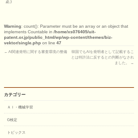
正）
Warning
: count(): Parameter must be an array or an object that
implements Countable in
/home/xs076405/uit-
patent.or.jp/public_html/wp/wp-content/themes/biz-
vektor/single.php
on line
47
←
AI関連発明に関する審査環境の整備
韓国でもAIを発明者として記載するこ
とは特許法に反するとの判断がなされ
ました。
→
カテゴリー
ＡＩ・機械学習
G検定
トピックス