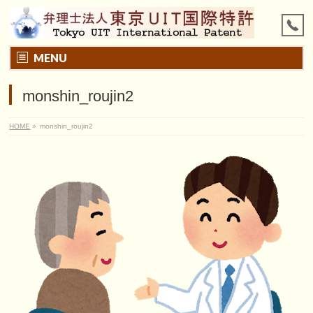
MENU
monshin_roujin2
HOME
»
monshin_roujin2