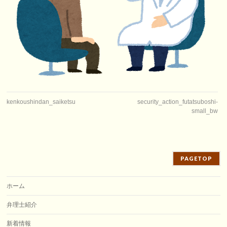
kenkoushindan_saiketsu
security_action_futatsuboshi-
small_bw
PAGETOP
ホーム
弁理士紹介
新着情報