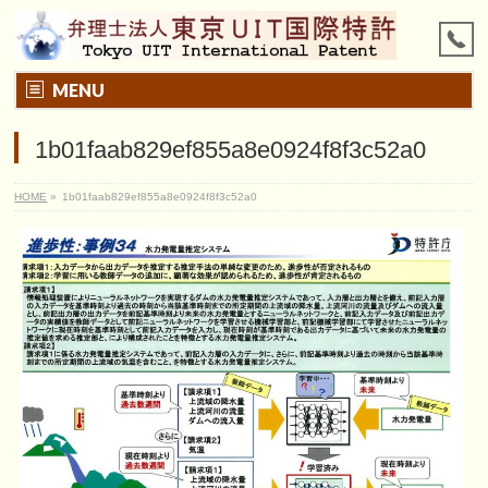
MENU
1b01faab829ef855a8e0924f8f3c52a0
HOME
»
1b01faab829ef855a8e0924f8f3c52a0