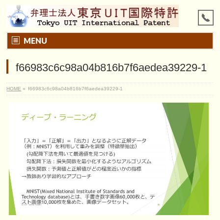
MENU
f66983c6c98a04b816b7f6aedea39229-1
HOME
»
f66983c6c98a04b816b7f6aedea39229-1