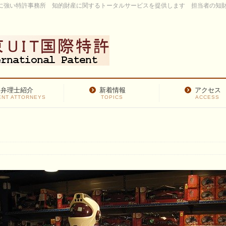
許に強い特許事務所 知的財産に関するトータルサービスを提供します 担当者の知財歴
弁理士紹介
新着情報
アクセス
ENT ATTORNEYS
TOPICS
ACCESS