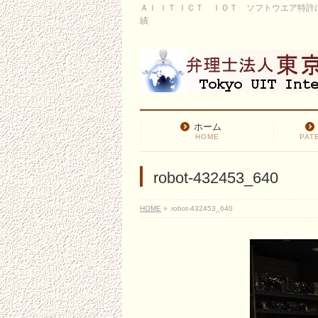
ＡＩ ＩＴ ＩＣＴ ＩＯＴ ソフトウエア特
績
ホーム
HOME
PAT
robot-432453_640
HOME
»
robot-432453_640