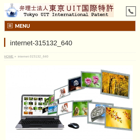
MENU
internet-315132_640
HOME
»
internet-315132_640