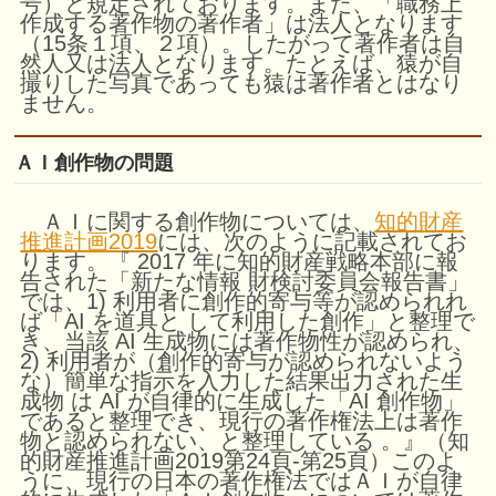
号）と規定されております。また、「職務上
作成する著作物の著作者」は法人となります
（15条１項、２項）。したがって著作者は自
然人又は法人となります。たとえば、猿が自
撮りした写真であっても猿は著作者とはなり
ません。
ＡＩ創作物の問題
ＡＩに関する創作物については、
知的財産
推進計画2019
には、次のように記載されてお
ります。『 2017 年に知的財産戦略本部に報
告された「新たな情報 財検討委員会報告書」
では、1) 利用者に創作的寄与等が認められれ
ば「AI を道具と して利用した創作」と整理で
き、当該 AI 生成物には著作物性が認められ、
2) 利用者が（創作的寄与が認められないよう
な）簡単な指示を入力した結果出力された生
成物 は AI が自律的に生成した「AI 創作物」
であると整理でき、現行の著作権法上は著作
物と認められない、と整理している 。』（知
的財産推進計画2019第24頁-第25頁）このよ
うに、現行の日本の著作権法ではＡＩが自律