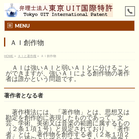
MENU
ＡＩ創作物
HOME
»
ＡＩと著作権
»
ＡＩ創作物
ＡＩは強いＡＩと弱いＡＩとに分けること
ができますが、強いＡＩによる創作物の著作
者は誰かという問題です。
著作者となる者
著作権法には、「著作物」とは、思想又は
勘定を創作的に表現したものであって、文
芸、学術、美術又は音楽の範囲に属するもの
（２条１項１号）と規定されており、「著作
者」とは、著作物を創作する者（２条１項２