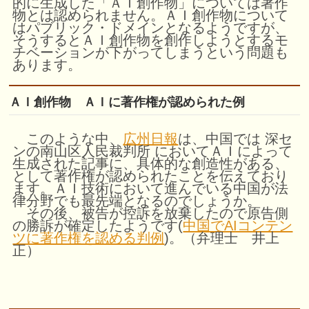
的に生成した「ＡＩ創作物」については著作
物とは認められません。ＡＩ創作物について
はパブリック・ドメインとなるようですが、
そうするとＡＩ創作物を創作しようとするモ
チベーションが下がってしまうという問題も
あります。
ＡＩ創作物 ＡＩに著作権が認められた例
このような中、
広州日報
は、中国では 深セ
ンの南山区人民裁判所 においてＡＩによって
生成された記事に、具体的な創造性がある、
として著作権が認められたことを伝えており
ます。ＡＩ技術において進んでいる中国が法
律分野でも最先端となるのでしょうか。
その後、被告が控訴を放棄したので原告側
の勝訴が確定したようです(
中国でAIコンテン
ツに著作権を認める判例
)。（弁理士 井上
正）